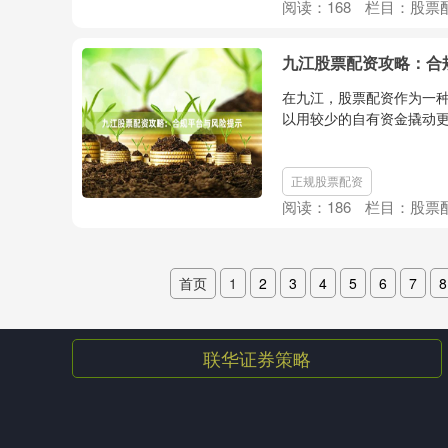
阅读：
168
栏目：
股票
九江股票配资攻略：合
在九江，股票配资作为一
以用较少的自有资金撬动更
正规股票配资
阅读：
186
栏目：
股票
首页
1
2
3
4
5
6
7
8
联华证券策略