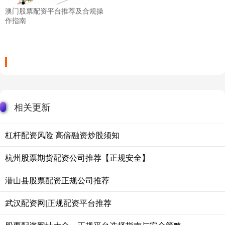
澳门股票配资平台推荐及合规操
作指南
相关更新
杠杆配资风险 高倍融资炒股须知
杭州股票期货配资公司推荐【正规安全】
潜山县股票配资正规公司推荐
武汉配资网|正规配资平台推荐