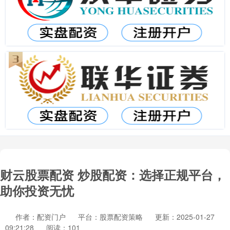
财云股票配资 炒股配资：选择正规平台，
助你投资无忧
作者：配资门户
平台：股票配资策略
更新：2025-01-27
09:21:28
阅读：101