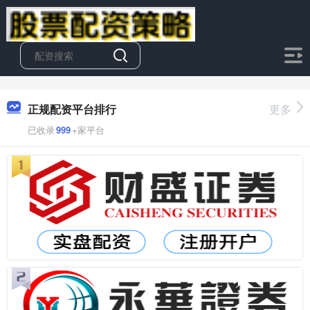
正规配资平台排行
更多
已收录
999
+家平台