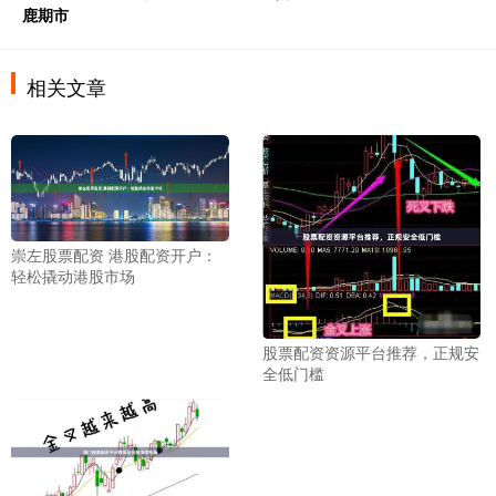
鹿期市
相关文章
崇左股票配资 港股配资开户：
轻松撬动港股市场
股票配资资源平台推荐，正规安
全低门槛