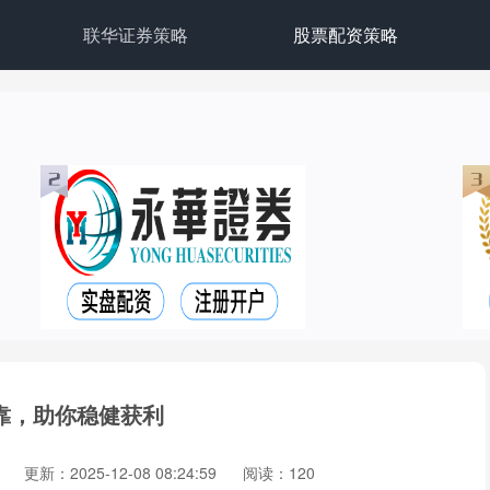
联华证券策略
股票配资策略
靠，助你稳健获利
更新：2025-12-08 08:24:59
阅读：120