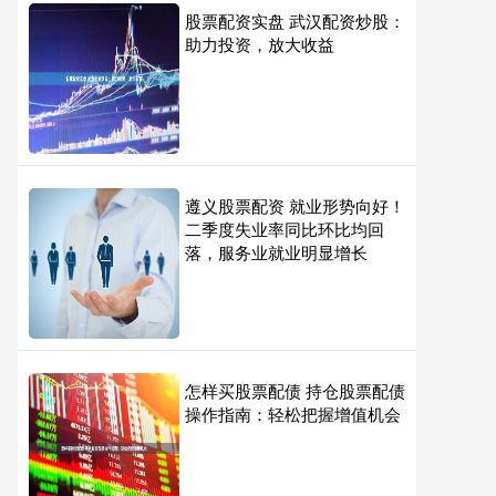
股票配资实盘 武汉配资炒股：
助力投资，放大收益
遵义股票配资 就业形势向好！
二季度失业率同比环比均回
落，服务业就业明显增长
怎样买股票配债 持仓股票配债
操作指南：轻松把握增值机会