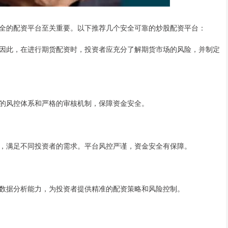
全的配资平台至关重要。以下推荐几个安全可靠的炒股配资平台：
因此，在进行期货配资时，投资者应充分了解期货市场的风险，并制定
的风控体系和严格的审核机制，保障资金安全。
，满足不同投资者的需求。平台风控严谨，资金安全有保障。
数据分析能力，为投资者提供精准的配资策略和风险控制。