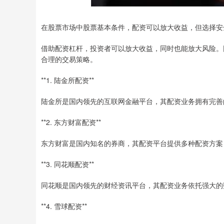
在股票市场中股票基本条件，配资可以放大收益，但选择安
借助配资杠杆，投资者可以放大收益，同时也能放大风险。
合理的交易策略。
**1. 陆金所配资**
陆金所是国内领先的互联网金融平台，其配资业务拥有完善
**2. 东方财富配资**
东方财富是国内知名的券商，其配资平台提供多种配资方案
**3. 同花顺配资**
同花顺是国内领先的财经资讯平台，其配资业务依托强大的
**4. 雪球配资**