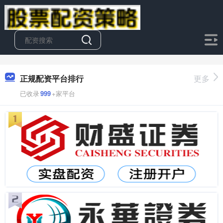
正规配资平台排行
更多
已收录
999
+家平台