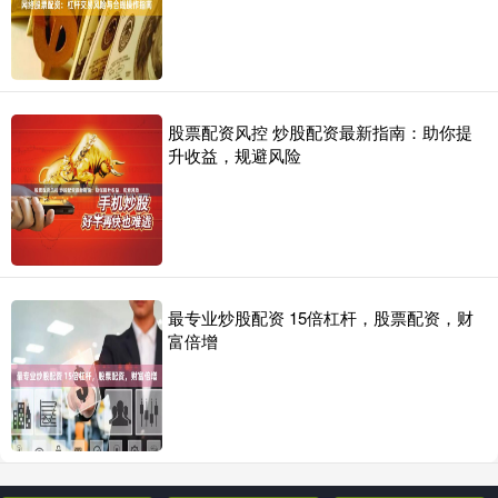
股票配资风控 炒股配资最新指南：助你提
升收益，规避风险
最专业炒股配资 15倍杠杆，股票配资，财
富倍增