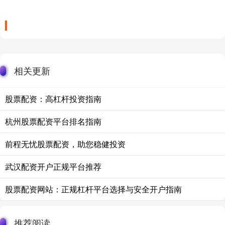
相关更新
股票配资：高杠杆投资指南
杭州股票配资平台排名指南
前程无忧股票配资，助您稳健投资
武汉配资开户正规平台推荐
股票配资网站：正规杠杆平台选择与安全开户指南
推荐阅读