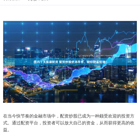
在当今快节奏的金融市场中，配资炒股已成为一种颇受欢迎的投资方
式。通过配资平台，投资者可以放大自己的资金，从而获得更高的收
益。