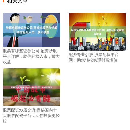
相关文章
股票有哪些证券公司 配资炒股
配资专业炒股 股票配资平台
平台详解：助你轻松入市，放大
网：助您轻松实现财富增值
收益
股票配资炒股交流 揭秘国内十
大股票配资平台，助你投资更轻
松