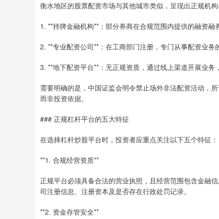
衡水地区的股票配资市场与其他城市类似，呈现出正规机构
1. **持牌金融机构**：部分券商在合规范围内提供的融
2. **专业配资公司**：在工商部门注册，专门从事配资
3. **地下配资平台**：无正规资质，通过线上渠道开展
需要明确的是，中国证监会明令禁止场外非法配资活动，所
而非投资依据。
### 正规杠杆平台的五大特征
在选择杠杆炒股平台时，投资者应重点关注以下五个特征：
**1. 合规经营资质**
正规平台必须具备合法的营业执照，且经营范围包含金融信
司注册信息、注册资本及是否存在行政处罚记录。
**2. 资金存管安全**