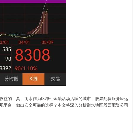
收益的工具。衡水作为区域性金融活动活跃的城市，股票配资服务应运
规平台，做出安全可靠的选择？本文将深入分析衡水地区股票配资公司