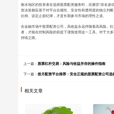
衡水地区的投资者在选择股票配资服务时，应摒弃“排名迷
资决策都应基于对平台合规性、安全性和透明度的独立判断
比例、设定止损纪律，才是长期参与市场的理性之道。
在金融市场中股票配资公司，高收益永远伴随着高风险。杠
者，才能在控制风险的前提下谨慎使用这一工具。对于大多
持续之路。
上一篇：
股票杠杆交易：风险与收益并存的操作指南
下一篇：
按月配资平台推荐：安全正规的股票配资公司选
相关文章