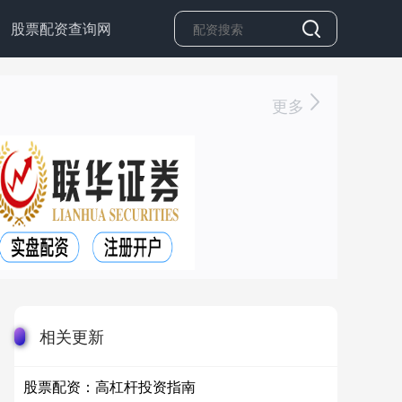
股票配资查询网
更多
相关更新
股票配资：高杠杆投资指南