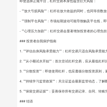
即使选择正规平台，杠杆交易本身也蕴含巨大风险：
- **放大亏损风险**：杠杆在放大收益的同时，也同等倍数
- **强制平仓风险**：市场短期波动可能导致触及平仓线
- **心理压力加剧**：杠杆交易会显著增加投资者的心理
### 投资者自我保护指南
1. **评估自身风险承受能力**：杠杆交易只适合风险承
2. **从小额试水开始**：首次尝试杠杆交易，应从最低杠
3. **分散投资**：即使使用杠杆，也应遵循分散投资原则
4. **持续学习监管政策**：关注证监会最新监管动态，了
5. **保留交易证据**：妥善保存所有交易记录、合同、转
### 结语