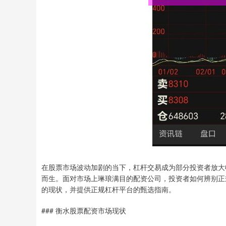
在股票市场波动加剧的当下，杠杆交易成为部分投资者放大
而生。面对市场上琳琅满目的配资公司，投资者如何辨别正
的现状，并提供正规杠杆平台的甄选指南。
### 衡水股票配资市场现状