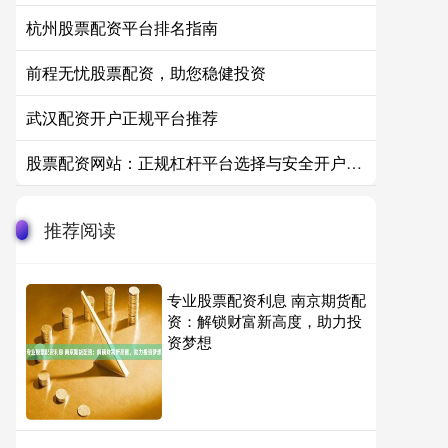
杭州股票配资平台排名指南
前程无忧股票配资，助您稳健投资
武汉配资开户正规平台推荐
股票配资网站：正规杠杆平台选择与安全开户指南
推荐阅读
专业股票配资利息 南京期货配
资：解锁财富新高度，助力投
资梦想